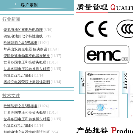
客户定制
行业新闻
·
镍氢电池的充电放电原理
[3/16]
·
镍氢电池的七个特性曲线
[3/15]
·
欧洲能源之星5级标准
[11/24]
·
苹果出双路充电器 解决多设
[11/24]
·
便民快速电动车充电器屡屡被
[11/17]
·
世界各国电压和换插头概况
[11/15]
·
世界各国电压和转换插头对照
[11/15]
·
估算DS2712 NiMH
[11/14]
·
摇椅充电器荣获上周最佳发明
[11/14]
技术文件
·
欧洲能源之星5级标准
[11/24]
·
世界各国电压和换插头概况
[11/15]
·
世界各国电压和转换插头对照
[11/15]
·
估算DS2712 NiMH
[11/14]
·
智能电池充电器性能测试的研
[5/24]