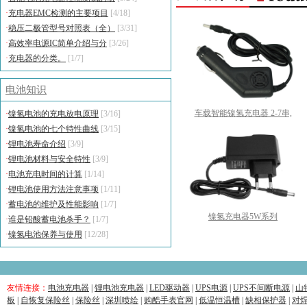
·
充电器EMC检测的主要项目
[4/18]
·
稳压二极管型号对照表（全）
[3/31]
·
高效率电源IC简单介绍与分
[3/26]
·
充电器的分类。
[1/7]
电池知识
车载智能镍氢充电器 2-7串,
·
镍氢电池的充电放电原理
[3/16]
·
镍氢电池的七个特性曲线
[3/15]
·
锂电池寿命介绍
[3/9]
·
锂电池材料与安全特性
[3/9]
·
电池充电时间的计算
[1/14]
·
锂电池使用方法注意事项
[1/11]
·
蓄电池的维护及性能影响
[1/7]
镍氢充电器5W系列
·
谁是铅酸蓄电池杀手？
[1/7]
·
镍氢电池保养与使用
[12/28]
友情连接：
电池充电器
|
锂电池充电器
|
LED驱动器
|
UPS电源
|
UPS不间断电源
|
山
板
|
自恢复保险丝
|
保险丝
|
深圳喷绘
|
购酷手表官网
|
低温恒温槽
|
缺相保护器
|
对